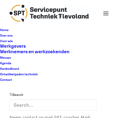
Home
Over ons
Voor wie
Werkgevers
Voorgaande
Werknemers en werkzoekenden
Nieuws
Aanbodkranten 2026
Agenda
Aanbodkrant
Ontwikkelpaden techniek
Contact
Search
Staat er een interessante kandidaat tussen?
Neem contact op met SPT-coaches Mark