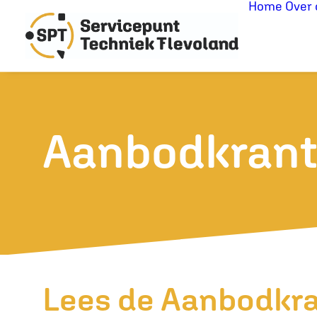
Home
Over 
Aanbodkrant
Lees de Aanbodkra