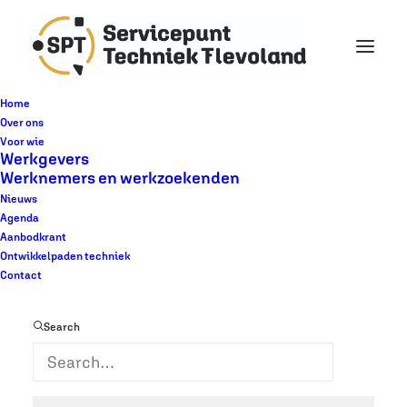
Home
Over ons
Voor wie
Werkgevers
Terugblik Techniek
Werknemers en werkzoekenden
Nieuws
Doe Dag 2023
Agenda
Aanbodkrant
Ontwikkelpaden techniek
Contact
Search