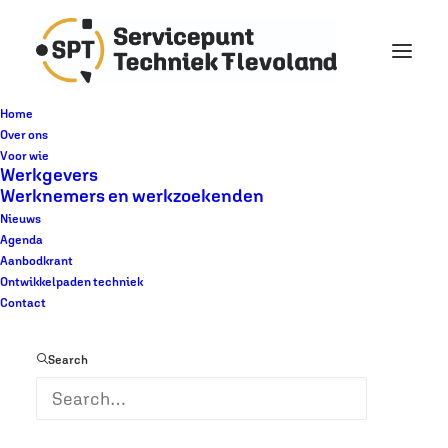
Home
Over ons
Voor wie
Werkgevers
Kom naar een
Werknemers en werkzoekenden
Nieuws
inloopspreekuur
Agenda
Aanbodkrant
techniek
Ontwikkelpaden techniek
Contact
Search