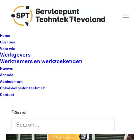
Home
Over ons
Voor wie
« Alle Evenementen
Werkgevers
Werknemers en werkzoekenden
Nieuws
Dit evenement is voorbij.
Agenda
Aanbodkrant
Ontwikkelpaden techniek
Inloopspreekuur Almere
Contact
juli 16 @ 10:00
-
12:00
Search